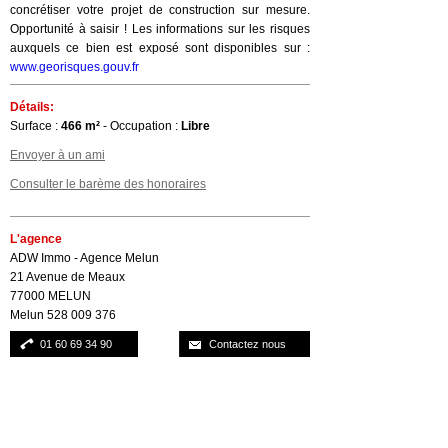
concrétiser votre projet de construction sur mesure.
Opportunité à saisir ! Les informations sur les risques
auxquels ce bien est exposé sont disponibles sur :
www.georisques.gouv.fr
Détails:
Surface :
466 m²
- Occupation :
Libre
Envoyer à un ami
Consulter le barème des honoraires
L'agence
ADW Immo - Agence Melun
21 Avenue de Meaux
77000 MELUN
Melun 528 009 376
01 60 69 34 90
Contactez nous