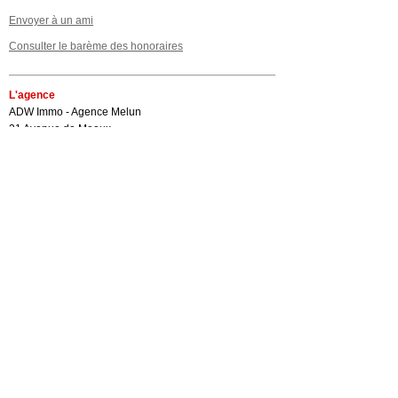
Envoyer à un ami
Consulter le barème des honoraires
L'agence
ADW Immo - Agence Melun
21 Avenue de Meaux
77000 MELUN
Melun 528 009 376
01 60 69 34 90
Contactez nous