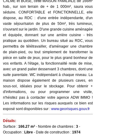
CALME et BOISE, cette MAISON FAMILIALE de 166m²
hab., sur son terrain de + de 1 000m², saura vous
séduire. CONFORTABLE et FONCTIONNELLE, elle
dispose, au RDC : d'une entrée indépendante, d'un
vaste séjour/salon de plus de 50m², très lumineux,
s'ouvrant sur le jardin. D'une grande cuisine aménagée
et équipée, donnant sur une arrière cuisine - très
pratique au quotidien. Un bureau situé au RDC, vous
permettra de télétravailler, d'aménager une chambre
de plain-pied, ou tout simplement de transformer la
pièce en salle de jeux, pour le plus grand bonheur de
vos enfants. A l'étage, la fonctionnalité reste de mise,
avec un grand palier desservant 3 chambres, dont une
suite parentale. WC indépendant à chaque niveau. La
maison dispose également de plusieurs caves, en
sous-sol, idéales pour le stockage. Pour obtenir +
d'informations, ou pour programmer une visite,
n'hésitez pas à contacter votre agence ADW IMMO !
Les informations sur les risques auxquels ce bien est
exposé sont disponibles sur :
www.georisques.gouv.fr
Détails:
Surface :
166.27 m²
- Nombre de chambres :
3
-
Occupation :
Libre
- Date de construction :
1974