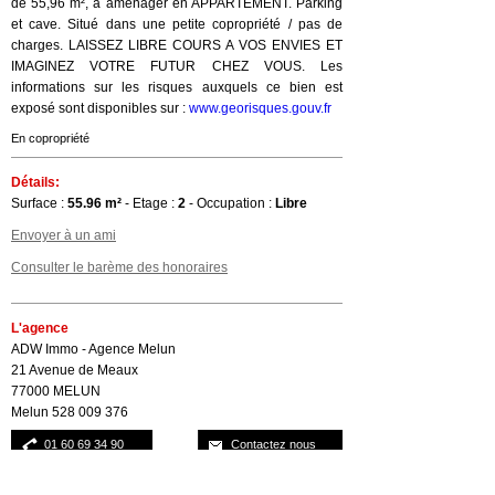
de 55,96 m², à aménager en APPARTEMENT. Parking
et cave. Situé dans une petite copropriété / pas de
charges. LAISSEZ LIBRE COURS A VOS ENVIES ET
IMAGINEZ VOTRE FUTUR CHEZ VOUS. Les
informations sur les risques auxquels ce bien est
exposé sont disponibles sur :
www.georisques.gouv.fr
En copropriété
Détails:
Surface :
55.96 m²
- Etage :
2
- Occupation :
Libre
Envoyer à un ami
Consulter le barème des honoraires
L'agence
ADW Immo - Agence Melun
21 Avenue de Meaux
77000 MELUN
Melun 528 009 376
01 60 69 34 90
Contactez nous