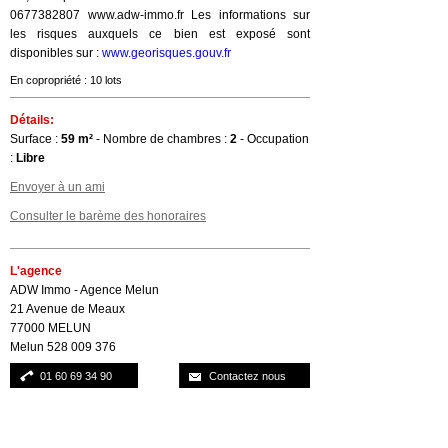
0677382807 www.adw-immo.fr Les informations sur
les risques auxquels ce bien est exposé sont
disponibles sur :
www.georisques.gouv.fr
En copropriété : 10 lots
Détails:
Surface :
59 m²
- Nombre de chambres :
2
- Occupation
:
Libre
Envoyer à un ami
Consulter le barème des honoraires
L'agence
ADW Immo - Agence Melun
21 Avenue de Meaux
77000 MELUN
Melun 528 009 376
01 60 69 34 90
Contactez nous