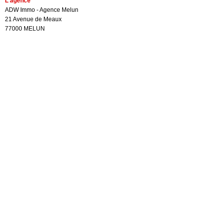
L'agence
ADW Immo - Agence Melun
21 Avenue de Meaux
77000 MELUN
Melun 528 009 376
01 60 69 34 90
Contactez nous
Site classique
Mentions Légales / Barême
Gestion des cookies