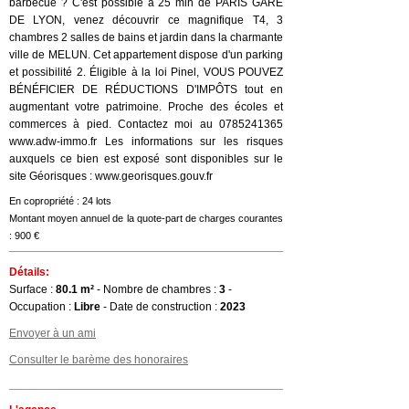
barbecue ? C'est possible à 25 min de PARIS GARE
DE LYON, venez découvrir ce magnifique T4, 3
chambres 2 salles de bains et jardin dans la charmante
ville de MELUN. Cet appartement dispose d'un parking
et possibilité 2. Éligible à la loi Pinel, VOUS POUVEZ
BÉNÉFICIER DE RÉDUCTIONS D'IMPÔTS tout en
augmentant votre patrimoine. Proche des écoles et
commerces à pied. Contactez moi au 0785241365
www.adw-immo.fr Les informations sur les risques
auxquels ce bien est exposé sont disponibles sur le
site Géorisques : www.georisques.gouv.fr
En copropriété : 24 lots
Montant moyen annuel de la quote-part de charges courantes
: 900 €
Détails:
Surface :
80.1 m²
- Nombre de chambres :
3
-
Occupation :
Libre
- Date de construction :
2023
Envoyer à un ami
Consulter le barème des honoraires